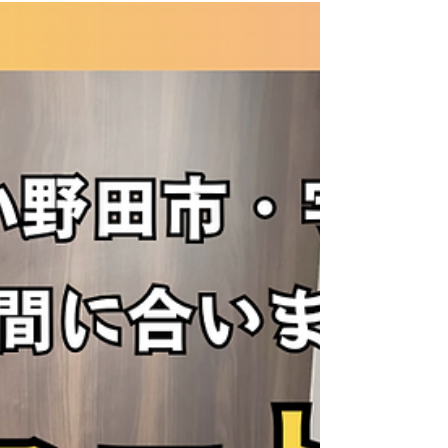
給湯器 4. 補助金額の概要（2026年版） 5. 対象と
なる工事期間 6. 制度の大きなポイント 8.「ぶちエ
コやまぐち」との併用も確認しましょう （5月18
日追記） 7. 申請時の注意点 8. まとめ｜給湯省エネ
2026事業決定で広がる選択肢 9.下関市・山陽小野
田市・宇部市・美祢市で給湯省エネ2026事業を検
討されている方へ(2026年5月7日更新） 10. 注釈・
参考ソース一覧 給湯省エネ2026事業とは？ 給湯省
エネ2026事業は、高効率給湯器（主にエコキュー
トなどの省エネ機器）を導入する家庭に対して、
国が費用の一部を補助する制度です［注1］。 給湯
分野は家庭のエネルギー消費の中でも大きな割合
を占めるため、国の省エネ政策において重要な位
置づけとなっています［注3］。 給湯省エネ2026
事業の目的 この補助金制度には、以下の明確な目
的があります。 家庭部門のエネルギー消費量の削
減 省エネ性能の高い給湯機器の普及促進...