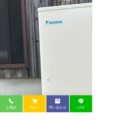
申請額の割合推移 ※2025年11月29日現在 公式サ
イト： https://kyutou-shoene2025.meti.go.jp/ ■ 給
湯省エネ補助金（エコキュート補助金）とは 国
（経産省・環境省）が実施する、家庭のエネルギ
ー消費を削減するための補助金制度です。 電気温
水器や古い給湯器から、高効率な「エコキュー
ト」へ交換する場合に補助金が支給されます。 特
に今年は、「電気温水器→エコキュート」が手厚
く、 通常17万円、条件により最大25万円 が支給さ
れる点が大きな特徴。 ※電気温水器の撤去加算は
既に終了しています 。 ■ 申請枠94％の意味 公式サ
イトでも明記
お電話
ｴｺｷｭｰﾄ
問い合わせ
LINE