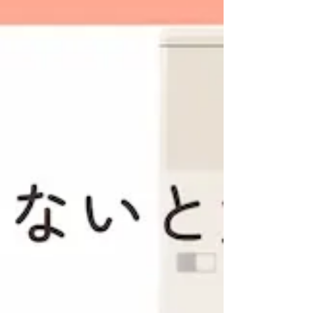
象）」の受付が開始されています。 下関市公式ペ
ージによると、令和8年度分の補助金受付は2026年
4月23日から開始されており、申請受付期間は
2026年4月23日から2026年12月25日までです。 エ
コキュートは「高効率給湯器」として補助対象設
備に含まれており、補助率は2/3、補助上限金額は
30万円/基とされています。 ただし、この補助金は
下関市全域が対象ではありません。対象は「ある
かぽーと・唐戸エリア」に限られます。 そのた
め、下関市でエコキュート交換を検討する場合
は、次の3点を確認することが大切です。 ・ご自宅
が補助対象エリアに入っているか ・工事前に申請
できるか ・国の「給湯省エネ2026事業」とどちら
を使うべきか この記事では、下関市の2026年度エ
コキュート補助金につ