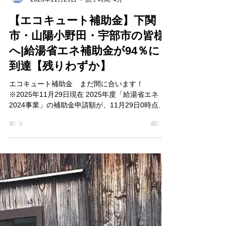
株式会社エビス商会
2025年11月29日
読了時間: 4分
【エコキュート補助金】下関
市・山陽小野田・宇部市の皆様
へ|給湯省エネ補助金が94％に
到達【残りわずか】
エコキュート補助金 まだ間に合います！
※2025年11月29日現在 2025年度「給湯省エネ
2024事業」の補助金申請額が、11月29日0時点で
94％（概算値） に達しました。 公式サイト（経済
産業省・環境省）でも、申請枠の消化が急速に進
んでいることが公開されています。 ここ数週間
は、 3日で1％前後のペース で増加しており、補助
金枠の底が見えつつあります。 給湯省エネ補助金