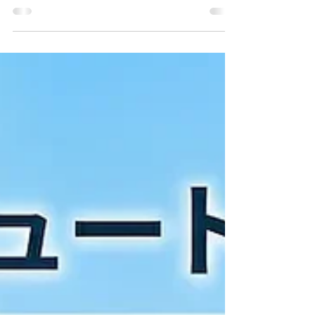
支援キャンペーン」が実施されます。 キャンペー
ン期間は、令和8年5月29日（金）から令和9年1月
31日（日）までです。 対象店舗で対象製品を購入
した場合、製品の種類や購入店舗の区分に応じ
て、キャッシュレスポイント等の支援を受けられ
ます。 エアコン・冷蔵庫・テレビ・LED照明器具
に加えて、高効率給湯器も対象に含まれているた
め、エコキュート交換を検討している方にとって
も注目すべき制度です。 ※本記事は順次更新され
ます 最終更新日：2026年5月22日 目次 1. ぶちエ
コやまぐち省エネ家電等購入支援キャンペーンと
は？ 2. 対象となる人｜山口県内の家庭用住宅が対
象 3. 対象製品｜エアコン・冷蔵庫・テレビ・LED
照明・高効率給湯器 4. キャンペーン期間｜購入・
申請・ポイント交付のスケジュール 5. どれくらい
ポイントがもらえる？「地域協力店」なら増額（2
倍）！ 6. エコキュートは何ポイントもらえる？ 7.
【大注目】エコキュート交換