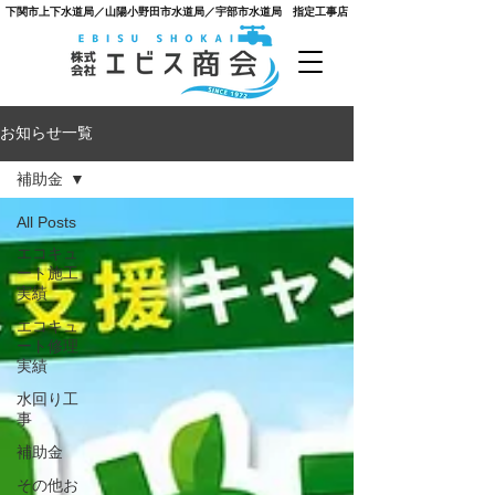
​下関市上下水道局／山陽小野田市水道局／宇部市水道局 指定工事店
お知らせ一覧
補助金
All Posts
エコキュ
ート施工
実績
エコキュ
ート修理
実績
水回り工
事
補助金
その他お