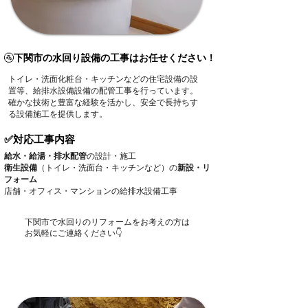
🚰
下関市の水回り設備の工事はお任せください！
トイレ・洗面化粧台・キッチンなどの住宅設備の設
置等、給排水設備設備の配管工事を行っています。
確かな技術と豊富な経験を活かし、安全で長持ちす
る設備施工を提供します。
✅対応工事内容
給水・給湯・排水配管
の設計・施工
衛生設備
（トイレ・洗面台・キッチンなど）の
新設・リ
フォーム
店舗・オフィス・マンションの給排水設備工事​
下関市で水回りのリフォームをお考えの方は
お気軽にご連絡ください👇
​083-231-8811