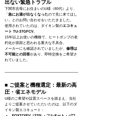
出ない緊急トラブル
下関市吉母にお住まいのU様（80代）より、
「
急にお湯が出なくなった
ので見に来てほし
い」とのお問い合わせをいただきました。
使用されていたのは、ダイキン製の
エコキュ
ート TU-37GFCV
。
15年以上お使いの機種で、ヒートポンプの老
朽化が原因と思われる重大な不具合。
メーカーにも確認されていましたが、
修理は
不可能との回答
があり、即時交換をご希望さ
れていました。
■ ご提案と機種選定：最新の高
圧・省エネモデル
U様のご希望や設置スペースを踏まえ、当社
よりご提案させていただいたのは、以下のダ
イキン製エコキュート：
EQX37YFV（370L・フルオート・パワ