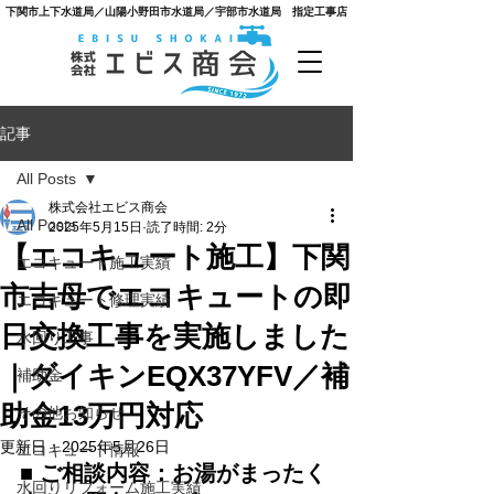
​下関市上下水道局／山陽小野田市水道局／宇部市水道局 指定工事店
記事
All Posts
株式会社エビス商会
All Posts
2025年5月15日
読了時間: 2分
【エコキュート施工】下関
エコキュート施工実績
市吉母でエコキュートの即
エコキュート修理実績
日交換工事を実施しました
水回り工事
｜ダイキンEQX37YFV／補
補助金
助金13万円対応
その他お知らせ
更新日：
2025年5月26日
エコキュート情報
■ ご相談内容：お湯がまったく
水回りリフォーム施工実績