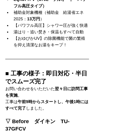
フル高圧タイプ）
補助金対象機種（補助金　給湯省エネ
2025：
13万円
）
【パワフル高圧】シャワー圧が強く快適
湯はり・追い焚き・保温もすべて自動
【おゆぴかUV】の除菌機能で菌の繁殖
を抑え清潔なお湯をキープ！
■ 工事の様子：即日対応・半日
でスムーズ完了
お問い合わせをいただいた
翌々日に訪問工事
を実施
。
工事は
午前9時からスタートし、午後1時には
すべて完了
しました。
▽ Before　ダイキン　TU-
37GFCV