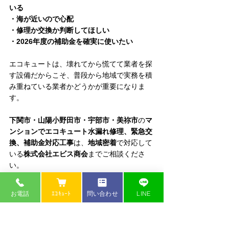
いる
・海が近いので心配
・修理か交換か判断してほしい
・2026年度の補助金を確実に使いたい
エコキュートは、壊れてから慌てて業者を探
す設備だからこそ、普段から地域で実務を積
み重ねている業者かどうかが重要になりま
す。
下関市・山陽小野田市・宇部市・美祢市
の
マ
ンションでエコキュート水漏れ修理、緊急交
換、補助金対応工事
は、
地域密着
で対応して
いる
株式会社エビス商会
までご相談くださ
い。
📍 
株式会社エビス商会　山口県下関市田中町
お電話
ｴｺｷｭｰﾄ
問い合わせ
LINE
１７－１２
（
Googleマップはこちら
）
★
エコキュート販売サイト
はこちら