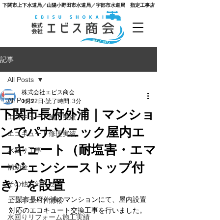
​下関市上下水道局／山陽小野田市水道局／宇部市水道局 指定工事店
記事
All Posts
株式会社エビス商会
All Posts
1月22日
読了時間: 3分
下関市長府外浦｜マンショ
エコキュート施工実績
ンでパナソニック屋内エ
エコキュート修理実績
コキュート（耐塩害・エマ
水回り工事
ージェンシーストップ付
補助金
き）を設置
その他お知らせ
下関市長府外浦のマンションにて、屋内設置
エコキュート情報
対応のエコキュート交換工事を行いました。
水回りリフォーム施工実績