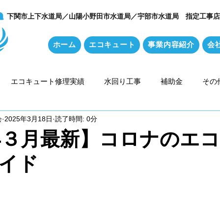
​下関市上下水道局／山陽小野田市水道局／宇部市水道局 指定工事店
ホーム
エコキュート
事業内容紹介
会
エコキュート修理実績
水回り工事
補助金
その
会
2025年3月18日
読了時間: 0分
フォーム施工実績
5年３月最新】コロナのエ
イド