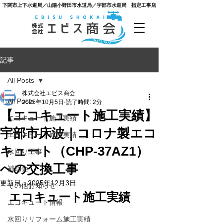
​下関市上下水道局／山陽小野田市水道局／宇部市水道局 指定工事店
記事
All Posts
株式会社エビス商会
All Posts
2025年10月5日
読了時間: 2分
【エコキュート施工実績】
エコキュート施工実績
宇部市床波｜コロナ製エコ
エコキュート修理実績
キュート（CHP-37AZ1）
水回り工事
への交換工事
補助金
更新日：
2025年12月3日
その他お知らせ
エコキュート施工実績
エコキュート情報
水回りリフォーム施工実績